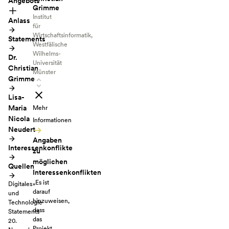
Angebots
Grimme
Institut
Anlass
für
Wirtschaftsinformatik,
Statements
Westfälische
Wilhelms-
Dr.
Universität
Christian
Münster
Grimme
Lisa-
Maria
Mehr
Nicola
Informationen
Neudert
Angaben
Interessenkonflikte
zu
möglichen
Quellen
Interessenkonflikten
„Es ist
Digitales
darauf
und
hinzuweisen,
Technologie
dass
Statements
das
20.
Projekt