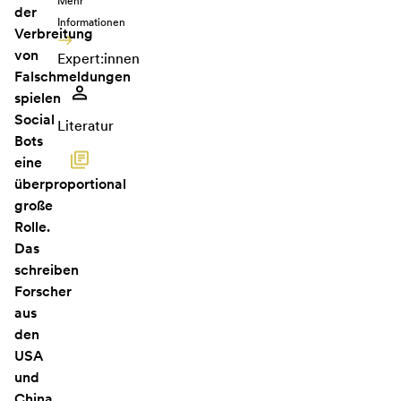
Mehr
der
Informationen
Verbreitung
von
Expert:innen
Falschmeldungen
spielen
Social
Literatur
Bots
eine
überproportional
große
Rolle.
Das
schreiben
Forscher
aus
den
USA
und
China