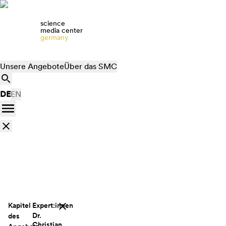
science
media center
germany
Unsere Angebote
Über das SMC
DE
EN
Kapitel
Expert:innen
Dr.
des
Christian