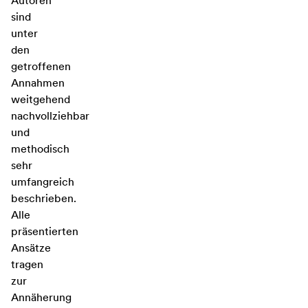
Autoren
sind
unter
den
getroffenen
Annahmen
weitgehend
nachvollziehbar
und
methodisch
sehr
umfangreich
beschrieben.
Alle
präsentierten
Ansätze
tragen
zur
Annäherung