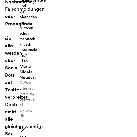
gegenübersteht
Nachrichten,
und
Falschmeldungen
die
oder
Methoden
der
Propaganda
Autoren
–
schon
sie
mehrfach
kritisch
alle
untersucht
werden
hat.“
über
Lisa-
Maria
Social
Nicola
Bots
Neudert
auf
Oxford
Internet
Twitter
Institute,
verbreitet.
University
Doch
of
Oxford,
nicht
UK
alle
gleichgewichtig:
Bei