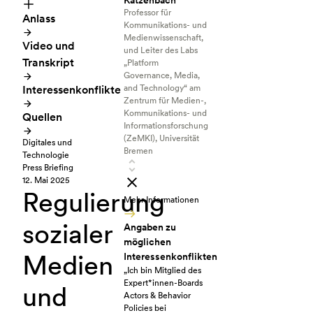
Katzenbach
Professor für
Anlass
Kommunikations- und
Medienwissenschaft,
Video und
und Leiter des Labs
Transkript
„Platform
Governance, Media,
Interessenkonflikte
and Technology“ am
Zentrum für Medien-,
Kommunikations- und
Quellen
Informationsforschung
(ZeMKI), Universität
Digitales und
Bremen
Technologie
Press Briefing
12. Mai 2025
Regulierung
Mehr Informationen
sozialer
Angaben zu
möglichen
Medien
Interessenkonflikten
„Ich bin Mitglied des
Expert*innen-Boards
und
Actors & Behavior
Policies bei