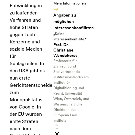
Mehr Informationen
Entwicklungen
zu laufenden
Angaben zu
Verfahren und
möglichen
hohe Strafen
Interessenkonflikten
gegen Tech-
„Keine
Interessenkonflikte.“
Konzerne und
Prof. Dr.
soziale Medien
Christiane
Wendehorst
für
Professorin für
Schlagzeilen. In
Zivilrecht und
den USA gibt es
Stellvertretende
nun erste
Institutsvorständin am
Institut für
Gerichtsentscheide
Digitalisierung und
zum
Recht, Universität
Monopolstatus
Wien, Österreich, und
Wissenschaftliche
von Google. In
Direktorin des
der EU wurden
European Law
erste Strafen
Institute
nach dem