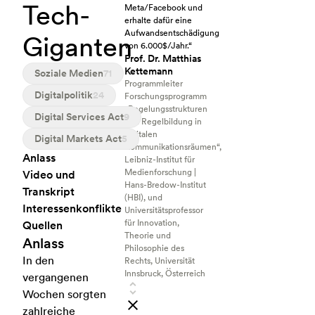
Tech-
Meta/Facebook und
erhalte dafür eine
Aufwandsentschädigung
Giganten
von 6.000$/Jahr.“
Prof. Dr. Matthias
Kettemann
Soziale Medien
71
Programmleiter
Digitalpolitik
24
Forschungsprogramm
„Regelungsstrukturen
Digital Services Act
9
und Regelbildung in
digitalen
Digital Markets Act
5
Kommunikationsräumen“,
Anlass
Leibniz-Institut für
Medienforschung |
Video und
Hans-Bredow-Institut
Transkript
(HBI), und
Interessenkonflikte
Universitätsprofessor
für Innovation,
Quellen
Theorie und
Anlass
Philosophie des
In den
Rechts, Universität
Innsbruck, Österreich
vergangenen
Wochen sorgten
zahlreiche