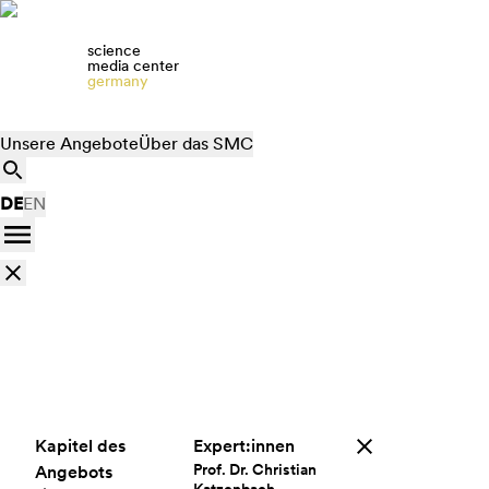
science
media center
germany
Unsere Angebote
Über das SMC
DE
EN
Kapitel des
Expert:innen
Prof. Dr. Christian
Angebots