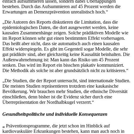
einfach aufsummieren lassen, sondern dabei Überlappungen
bestehen. Durch das Aufsummieren auf 45 Prozent werden die
Erwartungen an Demenzprävention unrealistisch hoch.“
„Die Autoren des Reports diskutieren die Limitation, dass die
epidemiologischen Daten, die dort ausgewertet werden, keine
kausalen Zusammenhänge zeigen. Solche prädiktiven Modelle wie
im Report können sehr gut einen bestimmten Effekt vorhersagen.
Das heißt aber nicht, dass sie automatisch auch einen kausalen
Effekt widerspiegeln. Es gibt im Gegenteil sogar Modelle, die sehr
gut prädiktiv sind, aber gleichzeitig keine Kausalität beinhalten. Die
Außenwahrnehmung ist: Man kann das Risiko um 45 Prozent
senken. Das wird im Report ein bisschen plakativ kommuniziert.
Die Methodik als solche ist aber grundsätzlich nicht zu kritisieren.“
„Die Studien, die der Report untersucht, sind internationale Studien.
Die meisten Studien repräsentieren trotzdem eine kaukasische
Bevölkerung. Wir brauchen mehr Studien, die ethnische Diversität
einschließen, denn bisher ist die Evidenz sicher durch eine
Überrepräsentation der Nordhalbkugel verzerrt.“
Gesundheitspolitische und individuelle Konsequenzen
„
Präventionsprogramme, die jetzt schon im Hinblick auf
kardiovaskuläre Erkrankungen bestehen, kann man auch noch in