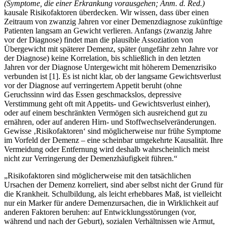
(Symptome, die einer Erkrankung vorausgehen; Anm. d. Red.)
kausale Risikofaktoren überdecken. Wir wissen, dass über einen
Zeitraum von zwanzig Jahren vor einer Demenzdiagnose zukünftige
Patienten langsam an Gewicht verlieren. Anfangs (zwanzig Jahre
vor der Diagnose) findet man die plausible Assoziation von
Übergewicht mit späterer Demenz, später (ungefähr zehn Jahre vor
der Diagnose) keine Korrelation, bis schließlich in den letzten
Jahren vor der Diagnose
Untergewicht mit höherem Demenzrisiko
verbunden ist
[
1
]
. Es ist nicht klar, ob der langsame Gewichtsverlust
vor der Diagnose auf verringertem Appetit beruht (ohne
Geruchssinn wird das Essen geschmackslos, depressive
Verstimmung geht oft mit Appetits- und Gewichtsverlust einher),
oder auf einem beschränkten Vermögen sich ausreichend gut zu
ernähren, oder auf anderen Hirn- und Stoffwechselveränderungen.
Gewisse ‚Risikofaktoren‘ sind möglicherweise nur frühe Symptome
im Vorfeld der Demenz – eine scheinbar umgekehrte Kausalität. Ihre
Vermeidung oder Entfernung wird deshalb wahrscheinlich meist
nicht zur Verringerung der Demenzhäufigkeit führen.“
„Risikofaktoren sind möglicherweise mit den tatsächlichen
Ursachen der Demenz korreliert, sind aber selbst nicht der Grund für
die Krankheit. Schulbildung, als leicht erhebbares Maß, ist vielleicht
nur ein Marker für andere Demenzursachen, die in Wirklichkeit auf
anderen Faktoren beruhen: auf Entwicklungsstörungen (vor,
während und nach der Geburt), sozialen Verhältnissen wie Armut,