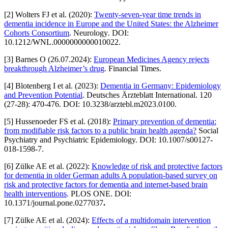
[
2
]
Wolters FJ et al. (2020):
Twenty-seven-year time trends in
dementia incidence in Europe and the United States: the Alzheimer
Cohorts Consortium
. Neurology
.
DOI:
10.1212/WNL.0000000000010022.
[
3
]
Barnes O (26.07.2024):
European Medicines Agency rejects
breakthrough Alzheimer’s drug
. Financial Times.
[
4
]
Blotenberg I et al. (2023):
Dementia in Germany: Epidemiology
and Prevention Potential
. Deutsches Ärzteblatt International. 120
(27-28): 470-476. DOI: 10.3238/arztebl.m2023.0100.
[
5
]
Hussenoeder FS et al. (2018):
Primary prevention of dementia:
from modifiable risk factors to a public brain health agenda?
Social
Psychiatry and Psychiatric Epidemiology. DOI: 10.1007/s00127-
018-1598-7.
[
6
]
Zülke AE et al. (2022):
Knowledge of risk and protective factors
for dementia in older German adults A population-based survey on
risk and protective factors for dementia and internet-based brain
health interventions
. PLOS ONE. DOI:
10.1371/journal.pone.0277037
.
[
7
]
Zülke AE et al. (2024):
Effects of a multidomain intervention