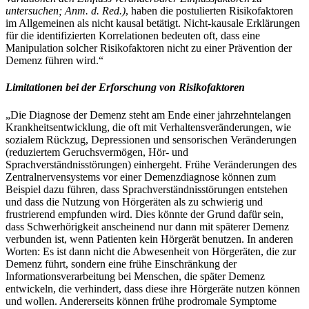
untersuchen; Anm. d. Red.)
, haben die postulierten Risikofaktoren
im Allgemeinen als nicht kausal betätigt. Nicht-kausale Erklärungen
für die identifizierten Korrelationen bedeuten oft, dass eine
Manipulation solcher Risikofaktoren nicht zu einer Prävention der
Demenz führen wird.“
Limitationen bei der Erforschung von Risikofaktoren
„Die Diagnose der Demenz steht am Ende einer jahrzehntelangen
Krankheitsentwicklung, die oft mit Verhaltensveränderungen, wie
sozialem Rückzug, Depressionen und sensorischen Veränderungen
(reduziertem Geruchsvermögen, Hör- und
Sprachverständnisstörungen) einhergeht. Frühe Veränderungen des
Zentralnervensystems vor einer Demenzdiagnose können zum
Beispiel dazu führen, dass Sprachverständnisstörungen entstehen
und dass die Nutzung von Hörgeräten als zu schwierig und
frustrierend empfunden wird. Dies könnte der Grund dafür sein,
dass Schwerhörigkeit anscheinend nur dann mit späterer Demenz
verbunden ist, wenn Patienten kein Hörgerät benutzen. In anderen
Worten: Es ist dann nicht die Abwesenheit von Hörgeräten, die zur
Demenz führt, sondern eine frühe Einschränkung der
Informationsverarbeitung bei Menschen, die später Demenz
entwickeln, die verhindert, dass diese ihre Hörgeräte nutzen können
und wollen. Andererseits können frühe prodromale Symptome