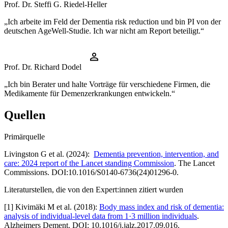
Prof. Dr. Steffi G. Riedel-Heller
„Ich arbeite im Feld der Dementia risk reduction und bin PI von der
deutschen AgeWell-Studie. Ich war nicht am Report beteiligt.“
Prof. Dr. Richard Dodel
„Ich bin Berater und halte Vorträge für verschiedene Firmen, die
Medikamente für Demenzerkrankungen entwickeln.“
Quellen
Primärquelle
Livingston G et al. (2024):
Dementia prevention, intervention, and
care: 2024 report of the Lancet standing Commission
. The Lancet
Commissions. DOI:10.1016/S0140-6736(24)01296-0.
Literaturstellen, die von den Expert:innen zitiert wurden
[
1
]
Kivimäki M et al. (2018):
Body mass index and risk of dementia:
analysis of individual-level data from 1·3 million individuals
.
Alzheimers Dement. DOI: 10.1016/j.jalz.2017.09.016.