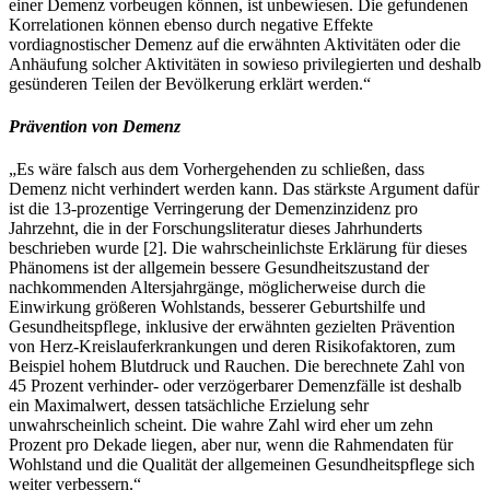
einer Demenz vorbeugen können, ist unbewiesen. Die gefundenen
Korrelationen können ebenso durch negative Effekte
vordiagnostischer Demenz auf die erwähnten Aktivitäten oder die
Anhäufung solcher Aktivitäten in sowieso privilegierten und deshalb
gesünderen Teilen der Bevölkerung erklärt werden.“
Prävention von Demenz
„Es wäre falsch aus dem Vorhergehenden zu schließen, dass
Demenz nicht verhindert werden kann. Das stärkste Argument dafür
ist die 13-prozentige Verringerung der Demenzinzidenz pro
Jahrzehnt, die in der Forschungsliteratur dieses Jahrhunderts
beschrieben wurde
[
2
]
. Die wahrscheinlichste Erklärung für dieses
Phänomens ist der allgemein bessere Gesundheitszustand der
nachkommenden Altersjahrgänge, möglicherweise durch die
Einwirkung größeren Wohlstands, besserer Geburtshilfe und
Gesundheitspflege, inklusive der erwähnten gezielten Prävention
von Herz-Kreislauferkrankungen und deren Risikofaktoren, zum
Beispiel hohem Blutdruck und Rauchen. Die berechnete Zahl von
45 Prozent verhinder- oder verzögerbarer Demenzfälle ist deshalb
ein Maximalwert, dessen tatsächliche Erzielung sehr
unwahrscheinlich scheint. Die wahre Zahl wird eher um zehn
Prozent pro Dekade liegen, aber nur, wenn die Rahmendaten für
Wohlstand und die Qualität der allgemeinen Gesundheitspflege sich
weiter verbessern.“