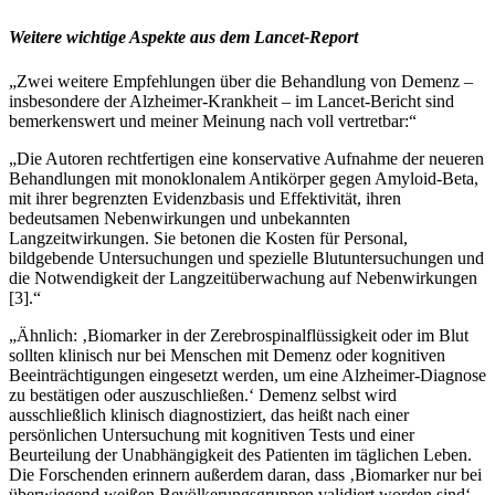
Weitere wichtige Aspekte aus dem Lancet-Report
„Zwei weitere Empfehlungen über die Behandlung von Demenz –
insbesondere der Alzheimer-Krankheit – im Lancet-Bericht sind
bemerkenswert und meiner Meinung nach voll vertretbar:“
„Die Autoren rechtfertigen eine konservative Aufnahme der neueren
Behandlungen mit monoklonalem Antikörper gegen Amyloid-Beta,
mit ihrer begrenzten Evidenzbasis und Effektivität, ihren
bedeutsamen Nebenwirkungen und unbekannten
Langzeitwirkungen. Sie betonen die Kosten für Personal,
bildgebende Untersuchungen und spezielle Blutuntersuchungen und
die Notwendigkeit der Langzeitüberwachung auf Nebenwirkungen
[
3
]
.“
„Ähnlich: ‚Biomarker in der Zerebrospinalflüssigkeit oder im Blut
sollten klinisch nur bei Menschen mit Demenz oder kognitiven
Beeinträchtigungen eingesetzt werden, um eine Alzheimer-Diagnose
zu bestätigen oder auszuschließen.‘ Demenz selbst wird
ausschließlich klinisch diagnostiziert, das heißt nach einer
persönlichen Untersuchung mit kognitiven Tests und einer
Beurteilung der Unabhängigkeit des Patienten im täglichen Leben.
Die Forschenden erinnern außerdem daran, dass ‚Biomarker nur bei
überwiegend weißen Bevölkerungsgruppen validiert worden sind‘,