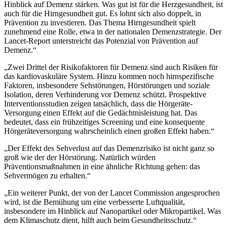
Hinblick auf Demenz stärken. Was gut ist für die Herzgesundheit, ist
auch für die Hirngesundheit gut. Es lohnt sich also doppelt, in
Prävention zu investieren. Das Thema Hirngesundheit spielt
zunehmend eine Rolle, etwa in der nationalen Demenzstrategie. Der
Lancet-Report unterstreicht das Potenzial von Prävention auf
Demenz.“
„Zwei Drittel der Risikofaktoren für Demenz sind auch Risiken für
das kardiovaskuläre System. Hinzu kommen noch hirnspezifische
Faktoren, insbesondere Sehstörungen, Hörstörungen und soziale
Isolation, deren Verhinderung vor Demenz schützt. Prospektive
Interventionsstudien zeigen tatsächlich, dass die Hörgeräte-
Versorgung einen Effekt auf die Gedächtnisleistung hat. Das
bedeutet, dass ein frühzeitiges Screening und eine konsequente
Hörgeräteversorgung wahrscheinlich einen großen Effekt haben.“
„Der Effekt des Sehverlust auf das Demenzrisiko ist nicht ganz so
groß wie der der Hörstörung. Natürlich würden
Präventionsmaßnahmen in eine ähnliche Richtung gehen: das
Sehvermögen zu erhalten.“
„Ein weiterer Punkt, der von der Lancet Commission angesprochen
wird, ist die Bemühung um eine verbesserte Luftqualität,
insbesondere im Hinblick auf Nanopartikel oder Mikropartikel. Was
dem Klimaschutz dient, hilft auch beim Gesundheitsschutz.“