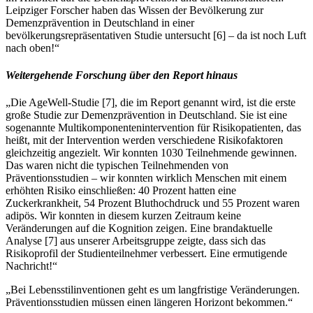
Leipziger Forscher haben das Wissen der Bevölkerung zur
Demenzprävention in Deutschland in einer
bevölkerungsrepräsentativen Studie untersucht
[
6
]
– da ist noch Luft
nach oben!“
Weitergehende Forschung über den Report hinaus
„Die AgeWell-Studie
[
7
]
, die im Report genannt wird, ist die erste
große Studie zur Demenzprävention in Deutschland. Sie ist eine
sogenannte Multikomponentenintervention für Risikopatienten, das
heißt, mit der Intervention werden verschiedene Risikofaktoren
gleichzeitig angezielt. Wir konnten 1030 Teilnehmende gewinnen.
Das waren nicht die typischen Teilnehmenden von
Präventionsstudien – wir konnten wirklich Menschen mit einem
erhöhten Risiko einschließen: 40 Prozent hatten eine
Zuckerkrankheit, 54 Prozent Bluthochdruck und 55 Prozent waren
adipös. Wir konnten in diesem kurzen Zeitraum keine
Veränderungen auf die Kognition zeigen. Eine brandaktuelle
Analyse
[
7
]
aus unserer Arbeitsgruppe zeigte, dass sich das
Risikoprofil der Studienteilnehmer verbessert. Eine ermutigende
Nachricht!“
„Bei Lebensstilinventionen geht es um langfristige Veränderungen.
Präventionsstudien müssen einen längeren Horizont bekommen.“