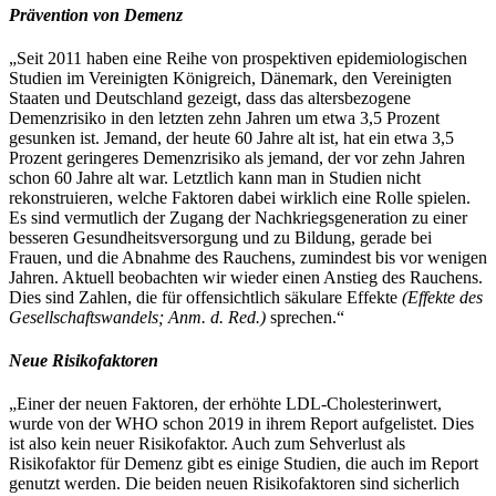
Prävention von Demenz
„Seit 2011 haben eine Reihe von prospektiven epidemiologischen
Studien im Vereinigten Königreich, Dänemark, den Vereinigten
Staaten und Deutschland gezeigt, dass das altersbezogene
Demenzrisiko in den letzten zehn Jahren um etwa 3,5 Prozent
gesunken ist. Jemand, der heute 60 Jahre alt ist, hat ein etwa 3,5
Prozent geringeres Demenzrisiko als jemand, der vor zehn Jahren
schon 60 Jahre alt war. Letztlich kann man in Studien nicht
rekonstruieren, welche Faktoren dabei wirklich eine Rolle spielen.
Es sind vermutlich der Zugang der Nachkriegsgeneration zu einer
besseren Gesundheitsversorgung und zu Bildung, gerade bei
Frauen, und die Abnahme des Rauchens, zumindest bis vor wenigen
Jahren. Aktuell beobachten wir wieder einen Anstieg des Rauchens.
Dies sind Zahlen, die für offensichtlich säkulare Effekte
(Effekte des
Gesellschaftswandels; Anm. d. Red.)
sprechen.“
Neue Risikofaktoren
„Einer der neuen Faktoren, der erhöhte LDL-Cholesterinwert,
wurde von der WHO schon 2019 in ihrem Report aufgelistet. Dies
ist also kein neuer Risikofaktor. Auch zum Sehverlust als
Risikofaktor für Demenz gibt es einige Studien, die auch im Report
genutzt werden. Die beiden neuen Risikofaktoren sind sicherlich