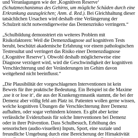
und Veranlagungen wie der ‚Kognitiven Reserve‘
(Schutzmechanismus des Gehirns, um mögliche Schäden durch eine
Erkrankung auszugleichen; Anm. d. Red.)
. Bei Gleichhaltung dieser
tatsächlichen Ursachen wird deshalb eine Verlängerung der
Schulzeit nicht notwendigerweise das Demenzrisiko verringern.“
„Schulbildung demonstriert ein weiteres Problem mit
Risikofaktoren: Weil die Demenzdiagnose auf kognitiven Tests
beruht, beschützt akademische Erfahrung vor einem pathologischen
Testresultat und verringert das Risiko einer Demenzdiagnose
(‚Kognitive Reserve‘). Obwohl deshalb möglicherweise eine
Diagnose verzögert wird, wird die Geschwindigkeit der kognitiven
Verschlechterung und der Veränderungen im Gehirn davon
weitgehend nicht beeinflusst.“
„Die Plausibilität der vorgeschlagenen Interventionen ist kein
Beweis für ihre praktische Bedeutung. Ein Beispiel ist die Maxime
‚use it or lose it‘, die aus der Krankengymnastik stammt, die bei der
Demenz aber völlig fehl am Platz ist. Patienten wollen gerne wissen,
welche kognitiven Übungen die Verschlechterung ihrer Demenz
aufhalten, oder sogar verhindern können. Es gibt aber keine
verlässliche Evidenzbasis für solche Interventionen bei Demenz
oder in ihrer Prävention. Dass Schulbesuch, Erhöhung des
sensorischen (audio-visuellen) Inputs, Sport, eine soziale und
freundliche Umgebung durch eine Bereicherung der Hirnaktivität