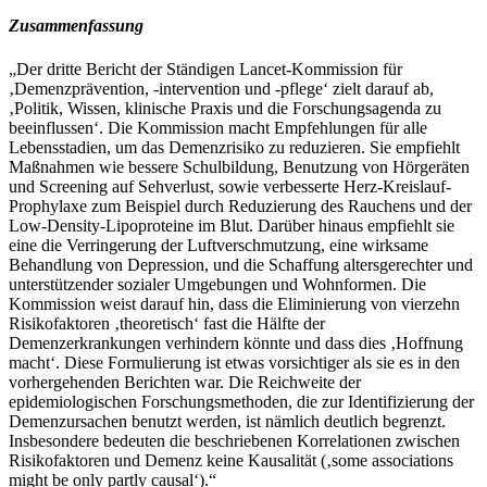
Zusammenfassung
„Der dritte Bericht der Ständigen Lancet-Kommission für
‚Demenzprävention, -intervention und -pflege‘ zielt darauf ab,
‚Politik, Wissen, klinische Praxis und die Forschungsagenda zu
beeinflussen‘. Die Kommission macht Empfehlungen für alle
Lebensstadien, um das Demenzrisiko zu reduzieren. Sie empfiehlt
Maßnahmen wie bessere Schulbildung, Benutzung von Hörgeräten
und Screening auf Sehverlust, sowie verbesserte Herz-Kreislauf-
Prophylaxe zum Beispiel durch Reduzierung des Rauchens und der
Low-Density-Lipoproteine im Blut. Darüber hinaus empfiehlt sie
eine die Verringerung der Luftverschmutzung, eine wirksame
Behandlung von Depression, und die Schaffung altersgerechter und
unterstützender sozialer Umgebungen und Wohnformen. Die
Kommission weist darauf hin, dass die Eliminierung von vierzehn
Risikofaktoren ‚theoretisch‘ fast die Hälfte der
Demenzerkrankungen verhindern könnte und dass dies ‚Hoffnung
macht‘. Diese Formulierung ist etwas vorsichtiger als sie es in den
vorhergehenden Berichten war. Die Reichweite der
epidemiologischen Forschungsmethoden, die zur Identifizierung der
Demenzursachen benutzt werden, ist nämlich deutlich begrenzt.
Insbesondere bedeuten die beschriebenen Korrelationen zwischen
Risikofaktoren und Demenz keine Kausalität (‚some associations
might be only partly causal‘).“