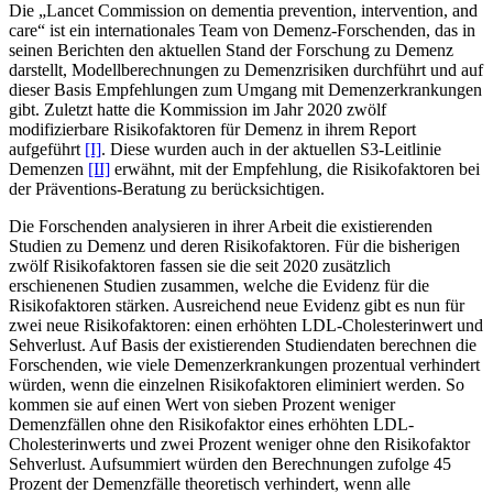
Die „Lancet Commission on dementia prevention, intervention, and
care“ ist ein internationales Team von Demenz-Forschenden, das in
seinen Berichten den aktuellen Stand der Forschung zu Demenz
darstellt, Modellberechnungen zu Demenzrisiken durchführt und auf
dieser Basis Empfehlungen zum Umgang mit Demenzerkrankungen
gibt. Zuletzt hatte die Kommission im Jahr 2020 zwölf
modifizierbare Risikofaktoren für Demenz in ihrem Report
aufgeführt
[I]
. Diese wurden auch in der aktuellen S3-Leitlinie
Demenzen
[II]
erwähnt, mit der Empfehlung, die Risikofaktoren bei
der Präventions-Beratung zu berücksichtigen.
Die Forschenden analysieren in ihrer Arbeit die existierenden
Studien zu Demenz und deren Risikofaktoren. Für die bisherigen
zwölf Risikofaktoren fassen sie die seit 2020 zusätzlich
erschienenen Studien zusammen, welche die Evidenz für die
Risikofaktoren stärken. Ausreichend neue Evidenz gibt es nun für
zwei neue Risikofaktoren: einen erhöhten LDL-Cholesterinwert und
Sehverlust. Auf Basis der existierenden Studiendaten berechnen die
Forschenden, wie viele Demenzerkrankungen prozentual verhindert
würden, wenn die einzelnen Risikofaktoren eliminiert werden. So
kommen sie auf einen Wert von sieben Prozent weniger
Demenzfällen ohne den Risikofaktor eines erhöhten LDL-
Cholesterinwerts und zwei Prozent weniger ohne den Risikofaktor
Sehverlust. Aufsummiert würden den Berechnungen zufolge 45
Prozent der Demenzfälle theoretisch verhindert, wenn alle