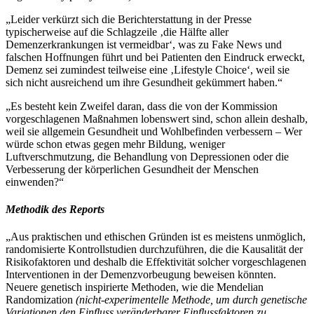
„Leider verkürzt sich die Berichterstattung in der Presse
typischerweise auf die Schlagzeile ‚die Hälfte aller
Demenzerkrankungen ist vermeidbar‘, was zu Fake News und
falschen Hoffnungen führt und bei Patienten den Eindruck erweckt,
Demenz sei zumindest teilweise eine ‚Lifestyle Choice‘, weil sie
sich nicht ausreichend um ihre Gesundheit gekümmert haben.“
„Es besteht kein Zweifel daran, dass die von der Kommission
vorgeschlagenen Maßnahmen lobenswert sind, schon allein deshalb,
weil sie allgemein Gesundheit und Wohlbefinden verbessern – Wer
würde schon etwas gegen mehr Bildung, weniger
Luftverschmutzung, die Behandlung von Depressionen oder die
Verbesserung der körperlichen Gesundheit der Menschen
einwenden?“
Methodik des Reports
„Aus praktischen und ethischen Gründen ist es meistens unmöglich,
randomisierte Kontrollstudien durchzuführen, die die Kausalität der
Risikofaktoren und deshalb die Effektivität solcher vorgeschlagenen
Interventionen in der Demenzvorbeugung beweisen könnten.
Neuere genetisch inspirierte Methoden, wie die Mendelian
Randomization
(nicht-experimentelle Methode, um durch genetische
Variationen den Einfluss veränderbarer Einflussfaktoren zu