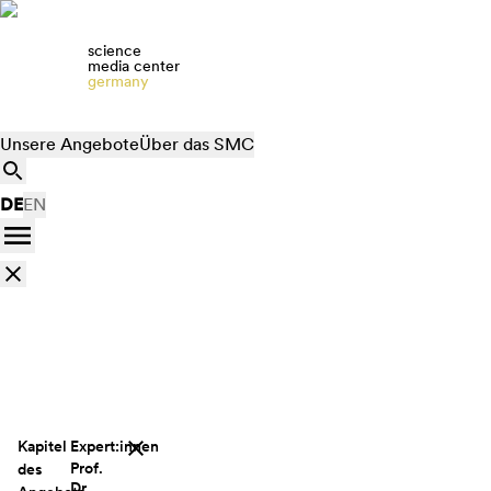
science
media center
germany
Unsere Angebote
Über das SMC
DE
EN
Kapitel
Expert:innen
Prof.
des
Dr.