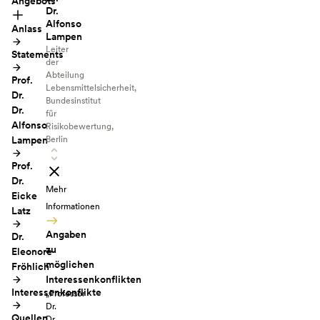
Angebots
Dr.
Alfonso
Anlass
Lampen
Leiter
Statements
der
Abteilung
Prof.
Lebensmittelsicherheit,
Dr.
Bundesinstitut
Dr.
für
Alfonso
Risikobewertung,
Lampen
Berlin
Prof.
Dr.
Mehr
Eicke
Informationen
Latz
Angaben
Dr.
zu
Eleonore
möglichen
Fröhlich
Interessenkonflikten
Interessenkonflikte
„Professor
Dr.
Quellen
Dr.