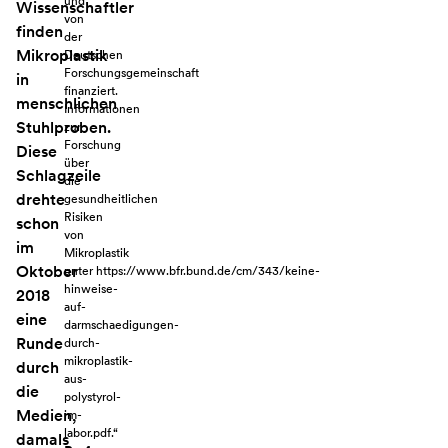
und
Wissenschaftler
von
finden
der
Mikroplastik
Deutschen
Forschungsgemeinschaft
in
finanziert.
menschlichen
Informationen
Stuhlproben.
zur
Forschung
Diese
über
Schlagzeile
die
drehte
gesundheitlichen
Risiken
schon
von
im
Mikroplastik
Oktober
unter
https://www.bfr.bund.de/cm/343/keine-
hinweise-
2018
auf-
eine
darmschaedigungen-
Runde
durch-
mikroplastik-
durch
aus-
die
polystyrol-
Medien,
im-
labor.pdf
.“
damals