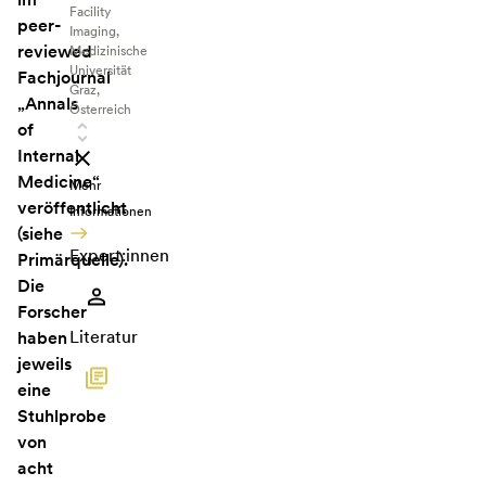
Facility
peer-
Imaging,
reviewed
Medizinische
Universität
Fachjournal
Graz,
„Annals
Österreich
of
Internal
Medicine“
Mehr
veröffentlicht
Informationen
(siehe
Expert:innen
Primärquelle).
Die
Forscher
Literatur
haben
jeweils
eine
Stuhlprobe
von
acht