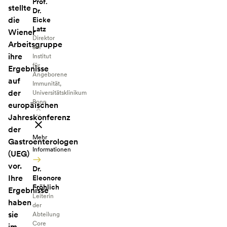
Prof.
stellte
Dr.
die
Eicke
Latz
Wiener
Direktor
Arbeitsgruppe
am
ihre
Institut
für
Ergebnisse
Angeborene
auf
Immunität,
der
Universitätsklinikum
Bonn
europäischen
Jahreskonferenz
der
Mehr
Gastroenterologen
Informationen
(UEG)
vor.
Dr.
Ihre
Eleonore
Fröhlich
Ergebnisse
Leiterin
haben
der
sie
Abteilung
Core
im