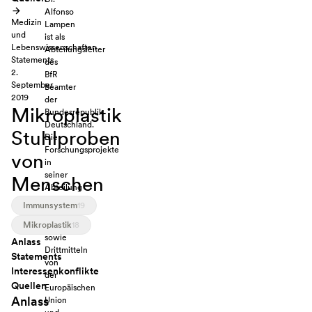
Alfonso
Medizin
Lampen
und
ist als
Lebenswissenschaften
Abteilungsleiter
Statements
des
2.
BfR
September
Beamter
2019
der
Mikroplastik
Bundesrepublik
Deutschland.
Stuhlproben
Die
Forschungsprojekte
von
in
seiner
Menschen
Abteilung
werden
Immunsystem
19
mit
Mikroplastik
Hausmitteln
18
sowie
Anlass
Drittmitteln
Statements
von
Interessenkonflikte
der
Quellen
Europäischen
Anlass
Union