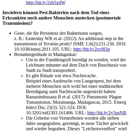
http://bit.ly/2zb5xdW
Inwiefern können Pest-Bakterien nach dem Tod eines
Erkrankten noch andere Menschen anstecken (postmortale
Transmission)?
Gene, die für Persistenz des Bakteriums sorgen,
z. B.: Easterday WR et al. (2012): An additional step in the
transmission of
Yersinia pestis
? ISME J.;6(2):231-236. DOI:
10.1038/ismej.2011.105. URL:
http://bit.ly/2xv8l3p
Bestattungsrituale in Madagaskar:
Um in der Familiengruft beerdigt zu werden, wird der
Leichnam mitunter auf dem Dach von Buschtaxis von
Stadt zu Stadt transportiert.
Es gibt Rituale wie etwa Nachtwache.
Beispiel eines Ausbruchs von Lungenpest, bei dem
mehrere Menschen sich wohl bei einer traditionellen
Beerdigung samt Nachtwache angesteckt haben:
Ramasindrazana B et al. (2017): Pneumonic Plague
Transmission, Moramanga, Madagascar, 2015. Emerg
Infect Dis; 23(3): 521-524. DOI:
10.3201/eid2303.161406. URL:
http://bit.ly/2y5psNR
Die Gebeine von Verstorbenen werden alle sieben
Jahre ausgegraben, gereinigt, in neue Tücher gewickelt
und wieder begraben. Dieses "Leichenwendfest" wird