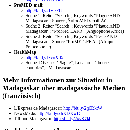
ProMED-mail:
http://bit.ly/2fVisZ8
Suche 1: Reiter "Search"; Keywords "Plague AND
Madagascar"; Source ‚ÄúProMED-mail‚Äù
Suche 2: Reiter "Search"; Keywords "Plague AND
Madagascar"; "ProMed-EAFR" (Anglophone Africa)
Suche 3: Reiter "Search"; Keywords "Peste AND
Madagascar"; Source "ProMED-FRA" (Afrique
Francophone)
HealthMap
http://bit.ly/1svnX35
Suche: Diseases "Plague"; Location "Choose
countries", "Madagascar"
Mehr Informationen zur Situation in
Madagaskar über madagassische Medien
(französisch)
L'Express de Madagascar:
http://bit.ly/2g6RktW
NewsMada:
http://bit.ly/2hXDXwD
Tribune Madagascar:
http://bit.ly/2xsX7l4