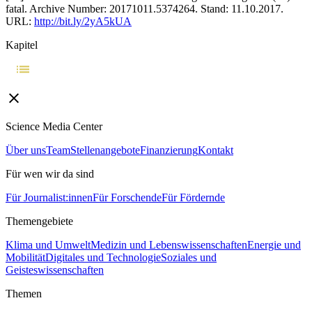
fatal. Archive Number: 20171011.5374264. Stand: 11.10.2017.
URL:
http://bit.ly/2yA5kUA
Kapitel
Science Media Center
Über uns
Team
Stellenangebote
Finanzierung
Kontakt
Für wen wir da sind
Für Journalist:innen
Für Forschende
Für Fördernde
Themengebiete
Klima und Umwelt
Medizin und Lebenswissenschaften
Energie und
Mobilität
Digitales und Technologie
Soziales und
Geisteswissenschaften
Themen