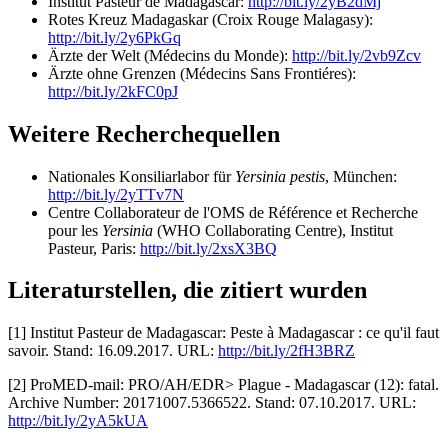
Institut Pasteur de Madagascar:
http://bit.ly/2yB2dMj
Rotes Kreuz Madagaskar (Croix Rouge Malagasy):
http://bit.ly/2y6PkGq
Ärzte der Welt (Médecins du Monde):
http://bit.ly/2vb9Zcv
Ärzte ohne Grenzen (Médecins Sans Frontiéres):
http://bit.ly/2kFC0pJ
Weitere Recherchequellen
Nationales Konsiliarlabor für
Yersinia pestis
, München:
http://bit.ly/2yTTv7N
Centre Collaborateur de l'OMS de Référence et Recherche
pour les
Yersinia
(WHO Collaborating Centre), Institut
Pasteur, Paris:
http://bit.ly/2xsX3BQ
Literaturstellen, die zitiert wurden
[1] Institut Pasteur de Madagascar: Peste à Madagascar : ce qu'il faut
savoir. Stand: 16.09.2017. URL:
http://bit.ly/2fH3BRZ
[2] ProMED-mail: PRO/AH/EDR> Plague - Madagascar (12): fatal.
Archive Number: 20171007.5366522. Stand: 07.10.2017. URL:
http://bit.ly/2yA5kUA