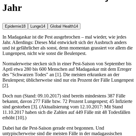
Jahr
Epidemie
18
Lunge
14
Global Health
14
In Madagaskar ist die Pest ausgebrochen – mal wieder, wie jedes
Jahr. Allerdings: Dieses Mal entwickelt sich der Ausbruch anders
und ist gefährlicher als sonst, denn momentan grassiert vor allem die
Lungenpest, nicht wie sonst die Beulenpest.
Normalerweise stecken sich in einer Pest-Saison von September bis
April etwa 280 bis 600 Menschen auf Madagaskar mit dem Erreger
des "Schwarzen Todes" an [1]. Die meisten erkranken an der
Beulenpest; üblicherweise sind nur ein Prozent der Fälle Lungenpest
[2].
Doch nun (Stand: 09.10.2017) sind bereits mindestens 387 Fälle
bekannt, davon 277 Fälle bzw. 72 Prozent Lungenpest; 45 Infizierte
sind gestorben [3]. (Aktualisierung vom 12.10.2017: Mit Stand
11.10.2017 haben sich die Zahlen auf 449 Fälle mit 48 Todesfällen
erhöht [10].)
Dabei hat die Pest-Saison gerade erst begonnen. Und
untypischerweise sind die meisten Fälle in der madagassischen