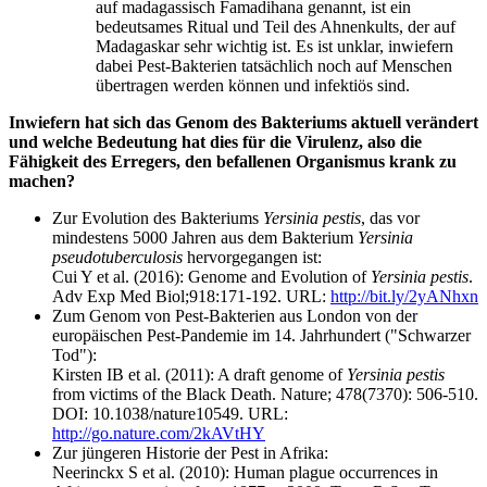
auf madagassisch Famadihana genannt, ist ein
bedeutsames Ritual und Teil des Ahnenkults, der auf
Madagaskar sehr wichtig ist. Es ist unklar, inwiefern
dabei Pest-Bakterien tatsächlich noch auf Menschen
übertragen werden können und infektiös sind.
Inwiefern hat sich das Genom des Bakteriums aktuell verändert
und welche Bedeutung hat dies für die Virulenz, also die
Fähigkeit des Erregers, den befallenen Organismus krank zu
machen?
Zur Evolution des Bakteriums
Yersinia pestis
, das vor
mindestens 5000 Jahren aus dem Bakterium
Yersinia
pseudotuberculosis
hervorgegangen ist:
Cui Y et al. (2016): Genome and Evolution of
Yersinia pestis
.
Adv Exp Med Biol;918:171-192. URL:
http://bit.ly/2yANhxn
Zum Genom von Pest-Bakterien aus London von der
europäischen Pest-Pandemie im 14. Jahrhundert ("Schwarzer
Tod"):
Kirsten IB et al. (2011): A draft genome of
Yersinia pestis
from victims of the Black Death. Nature; 478(7370): 506-510.
DOI: 10.1038/nature10549. URL:
http://go.nature.com/2kAVtHY
Zur jüngeren Historie der Pest in Afrika:
Neerinckx S et al. (2010): Human plague occurrences in