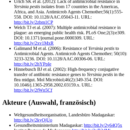
Urich SK et al. (2012): Lack of antimicrobial resistance in
Yersinia pestis
isolates from 17 countries in the Americas,
Africa, and Asia. Antimicrob Agents Chemother;56(1):555-
558. DOI: 10.1128/AAC.05043-11. URL:
http://bit.ly/2zbm1CP
Welch TJ et al. (2007): Multiple antimicrobial resistance in
plague: an emerging public health risk. PLoS One;2(3):e309.
DOI: 10.1371/journal.pone.0000309. URL:
http://bit.ly/2xv1MxR
Galimand M et al. (2006): Resistance of
Yersinia pestis
to
Antimicrobial Agents. Antimicrob Agents Chemother; 50(10):
3233-3236. DOI: 10.1128/AAC.00306-06. URL:
http://bit.ly/2hYPpIe
Hinnebusch BJ et al. (2002): High-frequency conjugative
transfer of antibiotic resistance genes to
Yersinia pestis
in the
flea midgut. Mol Microbiol;46(2):349-354. DOI:
10.1046/j.1365-2958.2002.03159.x. URL:
http://bit.ly/2fWn5Cf
Akteure (Auswahl, französisch)
Weltgesundheitsorganisation, Landesbüro Madagaskar:
http://bit.ly/2kyOjUo
Gesundheitsministerium Madagaskar:
http://bit.ly/2y64Q5x