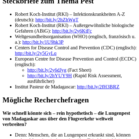
Steckbriefe zum Thema Pest
Robert Koch-Institut (RKI) – Infektionskrankheiten A-Z
(deutsch):
http://bit.ly/2hZhWgT
Robert Koch-Institut (RKI) – Außergewöhnliche biologische
Gefahren (ABiG):
http://bit.ly/2y6KtFc
Weltgesundheitsorganisation (WHO) (englisch, französisch u.
a.):
http://bit.ly/1U9hk3P
Centers for Disease Control and Prevention (CDC) (englisch):
http://bit.ly/2y5GyLq
European Centre for Disease Prevention and Control (ECDC)
(englisch):
http://bit.ly/2y6dJyg
(Fact Sheet)
http://bit.ly/2hYUY9H
(Rapid Risk Assessment,
ausführlicher)
Institut Pasteur de Madagascar:
http://bit.ly/2fH3BRZ
Mögliche Recherchefragen
Wie schnell könnte sich – rein hypothetisch – die Lungenpest
von Madagaskar aus über den Flugverkehr weltweit
verbreiten?
Denn: Menschen, die an Lungenpest erkrankt sind, können