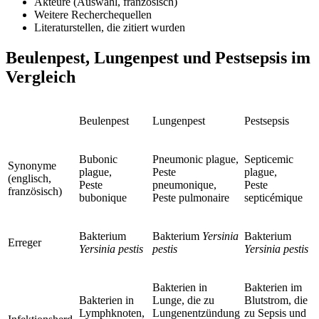
Akteure (Auswahl, französisch)
Weitere Recherchequellen
Literaturstellen, die zitiert wurden
Beulenpest, Lungenpest und Pestsepsis im
Vergleich
Beulenpest
Lungenpest
Pestsepsis
Bubonic
Pneumonic plague,
Septicemic
Synonyme
plague,
Peste
plague,
(englisch,
Peste
pneumonique,
Peste
französisch)
bubonique
Peste pulmonaire
septicémique
Bakterium
Bakterium
Yersinia
Bakterium
Erreger
Yersinia pestis
pestis
Yersinia pestis
Bakterien in
Bakterien im
Bakterien in
Lunge, die zu
Blutstrom, die
Lymphknoten,
Lungenentzündung
zu Sepsis und