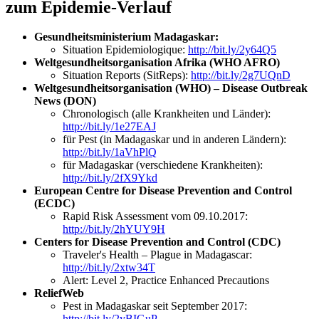
zum Epidemie-Verlauf
Gesundheitsministerium Madagaskar:
Situation Epidemiologique:
http://bit.ly/2y64Q5
Weltgesundheitsorganisation Afrika (WHO AFRO)
Situation Reports (SitReps):
http://bit.ly/2g7UQnD
Weltgesundheitsorganisation (WHO) – Disease Outbreak
News (DON)
Chronologisch (alle Krankheiten und Länder):
http://bit.ly/1e27EAJ
für Pest (in Madagaskar und in anderen Ländern):
http://bit.ly/1aVhPlQ
für Madagaskar (verschiedene Krankheiten):
http://bit.ly/2fX9Ykd
European Centre for Disease Prevention and Control
(ECDC)
Rapid Risk Assessment vom 09.10.2017:
http://bit.ly/2hYUY9H
Centers for Disease Prevention and Control (CDC)
Traveler's Health – Plague in Madagascar:
http://bit.ly/2xtw34T
Alert: Level 2, Practice Enhanced Precautions
ReliefWeb
Pest in Madagaskar seit September 2017:
http://bit.ly/2yBIGuP