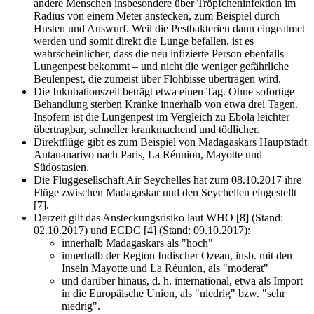
andere Menschen insbesondere über Tröpfcheninfektion im
Radius von einem Meter anstecken, zum Beispiel durch
Husten und Auswurf. Weil die Pestbakterien dann eingeatmet
werden und somit direkt die Lunge befallen, ist es
wahrscheinlicher, dass die neu infizierte Person ebenfalls
Lungenpest bekommt – und nicht die weniger gefährliche
Beulenpest, die zumeist über Flohbisse übertragen wird.
Die Inkubationszeit beträgt etwa einen Tag. Ohne sofortige
Behandlung sterben Kranke innerhalb von etwa drei Tagen.
Insofern ist die Lungenpest im Vergleich zu Ebola leichter
übertragbar, schneller krankmachend und tödlicher.
Direktflüge gibt es zum Beispiel von Madagaskars Hauptstadt
Antananarivo nach Paris, La Réunion, Mayotte und
Südostasien.
Die Fluggesellschaft Air Seychelles hat zum 08.10.2017 ihre
Flüge zwischen Madagaskar und den Seychellen eingestellt
[7].
Derzeit gilt das Ansteckungsrisiko laut WHO [8] (Stand:
02.10.2017) und ECDC [4] (Stand: 09.10.2017):
innerhalb Madagaskars als "hoch"
innerhalb der Region Indischer Ozean, insb. mit den
Inseln Mayotte und La Réunion, als "moderat"
und darüber hinaus, d. h. international, etwa als Import
in die Europäische Union, als "niedrig" bzw. "sehr
niedrig".