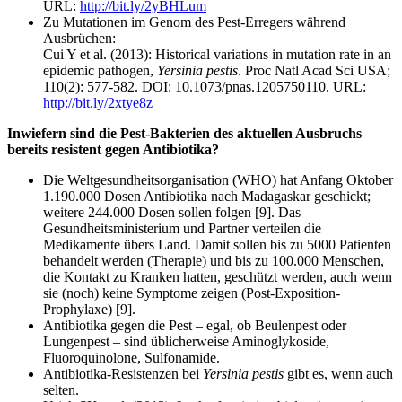
URL:
http://bit.ly/2yBHLum
Zu Mutationen im Genom des Pest-Erregers während
Ausbrüchen:
Cui Y et al. (2013): Historical variations in mutation rate in an
epidemic pathogen,
Yersinia pestis
. Proc Natl Acad Sci USA;
110(2): 577-582. DOI: 10.1073/pnas.1205750110. URL:
http://bit.ly/2xtye8z
Inwiefern sind die Pest-Bakterien des aktuellen Ausbruchs
bereits resistent gegen Antibiotika?
Die Weltgesundheitsorganisation (WHO) hat Anfang Oktober
1.190.000 Dosen Antibiotika nach Madagaskar geschickt;
weitere 244.000 Dosen sollen folgen [9]. Das
Gesundheitsministerium und Partner verteilen die
Medikamente übers Land. Damit sollen bis zu 5000 Patienten
behandelt werden (Therapie) und bis zu 100.000 Menschen,
die Kontakt zu Kranken hatten, geschützt werden, auch wenn
sie (noch) keine Symptome zeigen (Post-Exposition-
Prophylaxe) [9].
Antibiotika gegen die Pest – egal, ob Beulenpest oder
Lungenpest – sind üblicherweise Aminoglykoside,
Fluoroquinolone, Sulfonamide.
Antibiotika-Resistenzen bei
Yersinia pestis
gibt es, wenn auch
selten.