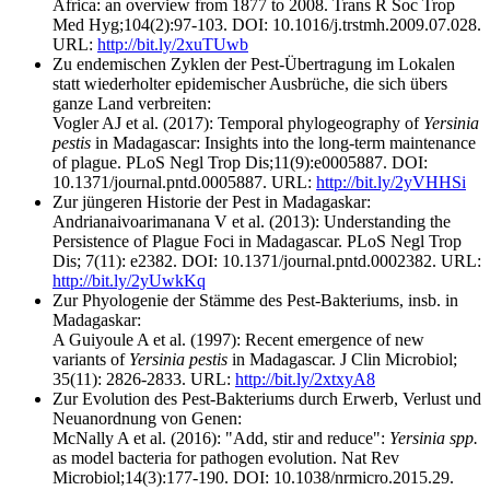
Africa: an overview from 1877 to 2008. Trans R Soc Trop
Med Hyg;104(2):97-103. DOI: 10.1016/j.trstmh.2009.07.028.
URL:
http://bit.ly/2xuTUwb
Zu endemischen Zyklen der Pest-Übertragung im Lokalen
statt wiederholter epidemischer Ausbrüche, die sich übers
ganze Land verbreiten:
Vogler AJ et al. (2017): Temporal phylogeography of
Yersinia
pestis
in Madagascar: Insights into the long-term maintenance
of plague. PLoS Negl Trop Dis;11(9):e0005887. DOI:
10.1371/journal.pntd.0005887. URL:
http://bit.ly/2yVHHSi
Zur jüngeren Historie der Pest in Madagaskar:
Andrianaivoarimanana V et al. (2013): Understanding the
Persistence of Plague Foci in Madagascar. PLoS Negl Trop
Dis; 7(11): e2382. DOI: 10.1371/journal.pntd.0002382. URL:
http://bit.ly/2yUwkKq
Zur Phyologenie der Stämme des Pest-Bakteriums, insb. in
Madagaskar:
A Guiyoule A et al. (1997): Recent emergence of new
variants of
Yersinia pestis
in Madagascar. J Clin Microbiol;
35(11): 2826-2833. URL:
http://bit.ly/2xtxyA8
Zur Evolution des Pest-Bakteriums durch Erwerb, Verlust und
Neuanordnung von Genen:
McNally A et al. (2016): "Add, stir and reduce":
Yersinia spp.
as model bacteria for pathogen evolution. Nat Rev
Microbiol;14(3):177-190. DOI: 10.1038/nrmicro.2015.29.