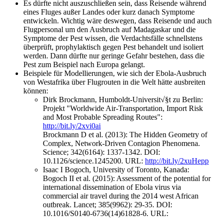
Es dürfte nicht auszuschließen sein, dass Reisende während
eines Fluges außer Landes oder kurz danach Symptome
entwickeln. Wichtig wäre deswegen, dass Reisende und auch
Flugpersonal um den Ausbruch auf Madagaskar und die
Symptome der Pest wissen, die Verdachtsfälle schnellstens
überprüft, prophylaktisch gegen Pest behandelt und isoliert
werden. Dann dürfte nur geringe Gefahr bestehen, dass die
Pest zum Beispiel nach Europa gelangt.
Beispiele für Modellierungen, wie sich der Ebola-Ausbruch
von Westafrika über Flugrouten in die Welt hätte ausbreiten
können:
Dirk Brockmann, Humboldt-Universit√§t zu Berlin:
Projekt "Worldwide Air-Transportation, Import Risk
and Most Probable Spreading Routes":
http://bit.ly/2xvi0ai
Brockmann D et al. (2013): The Hidden Geometry of
Complex, Network-Driven Contagion Phenomena.
Science; 342(6164): 1337-1342. DOI:
10.1126/science.1245200. URL:
http://bit.ly/2xuHepp
Isaac I Bogoch, University of Toronto, Kanada:
Bogoch II et al. (2015): Assessment of the potential for
international dissemination of Ebola virus via
commercial air travel during the 2014 west African
outbreak. Lancet; 385(9962): 29-35. DOI:
10.1016/S0140-6736(14)61828-6. URL: