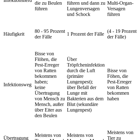
Infektionsherd
die zu Beulen
führen und dann zu
Multi-Organ-
führen
Lungenversagen
Versagen
und Schock
führen
80 - 95 Prozent
(4 - 19 Prozent
Häufigkeit
1 Prozent der Fälle
der Fälle
der Fälle)
Bisse von
Flöhen, die
Über
Pest-Erreger
Tröpfcheninfektion
von Ratten
durch die Luft
Bisse von
bekommen
(primäre
Föhen, die
haben;
Lungenpest);
Pest-Erreger
Infektionsweg
keine
über Befall der
von Ratten
Übertragung
Lunge mit
bekommen
von Mensch zu
Bakterien aus dem
haben
Mensch, außer
Blut (sekundäre
über Eiter aus
Lungenpest)
den Beulen
Meistens von
Meistens von
Meistens von
Übertragung
Tier zu