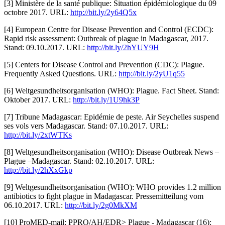
[3] Ministère de la santé publique: Situation épidémiologique du 09
octobre 2017. URL:
http://bit.ly/2y64Q5x
[4] European Centre for Disease Prevention and Control (ECDC):
Rapid risk assessment: Outbreak of plague in Madagascar, 2017.
Stand: 09.10.2017. URL:
http://bit.ly/2hYUY9H
[5] Centers for Disease Control and Prevention (CDC): Plague.
Frequently Asked Questions. URL:
http://bit.ly/2yU1q55
[6] Weltgesundheitsorganisation (WHO): Plague. Fact Sheet. Stand:
Oktober 2017. URL:
http://bit.ly/1U9hk3P
[7] Tribune Madagascar: Epidémie de peste. Air Seychelles suspend
ses vols vers Madagascar. Stand: 07.10.2017. URL:
http://bit.ly/2xtWTKs
[8] Weltgesundheitsorganisation (WHO): Disease Outbreak News –
Plague –Madagascar. Stand: 02.10.2017. URL:
http://bit.ly/2hXxGkp
[9] Weltgesundheitsorganisation (WHO): WHO provides 1.2 million
antibiotics to fight plague in Madagascar. Pressemitteilung vom
06.10.2017. URL:
http://bit.ly/2g0MkXM
[10] ProMED-mail: PPRO/AH/EDR> Plague - Madagascar (16):