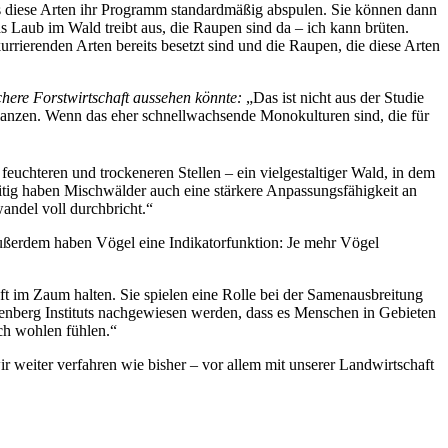
ss diese Arten ihr Programm standardmäßig abspulen. Sie können dann
s Laub im Wald treibt aus, die Raupen sind da – ich kann brüten.
ierenden Arten bereits besetzt sind und die Raupen, die diese Arten
here Forstwirtschaft aussehen könnte:
„Das ist nicht aus der Studie
pflanzen. Wenn das eher schnellwachsende Monokulturen sind, die für
feuchteren und trockeneren Stellen – ein vielgestaltiger Wald, in dem
zeitig haben Mischwälder auch eine stärkere Anpassungsfähigkeit an
andel voll durchbricht.“
 Außerdem haben Vögel eine Indikatorfunktion: Je mehr Vögel
ft im Zaum halten. Sie spielen eine Rolle bei der Samenausbreitung
enberg Instituts nachgewiesen werden, dass es Menschen in Gebieten
ich wohlen fühlen.“
ir weiter verfahren wie bisher – vor allem mit unserer Landwirtschaft