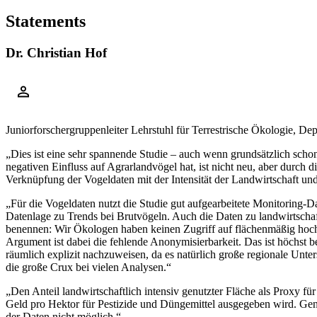
Statements
Dr. Christian Hof
Juniorforschergruppenleiter Lehrstuhl für Terrestrische Ökologie,
„Dies ist eine sehr spannende Studie – auch wenn grundsätzlich schon
negativen Einfluss auf Agrarlandvögel hat, ist nicht neu, aber durch d
Verknüpfung der Vogeldaten mit der Intensität der Landwirtschaft un
„Für die Vogeldaten nutzt die Studie gut aufgearbeitete Monitoring-D
Datenlage zu Trends bei Brutvögeln. Auch die Daten zu landwirtschaf
benennen: Wir Ökologen haben keinen Zugriff auf flächenmäßig hoch
Argument ist dabei die fehlende Anonymisierbarkeit. Das ist höchst
räumlich explizit nachzuweisen, da es natürlich große regionale Unter
die große Crux bei vielen Analysen.“
„Den Anteil landwirtschaftlich intensiv genutzter Fläche als Proxy für
Geld pro Hektor für Pestizide und Düngemittel ausgegeben wird. Genau
der Daten nicht möglich.“