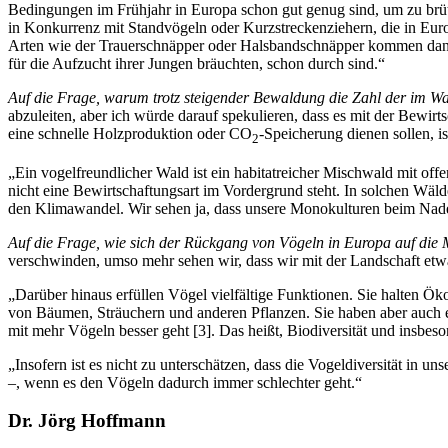
Bedingungen im Frühjahr in Europa schon gut genug sind, um zu brüte
in Konkurrenz mit Standvögeln oder Kurzstreckenziehern, die in Europ
Arten wie der Trauerschnäpper oder Halsbandschnäpper kommen dann w
für die Aufzucht ihrer Jungen bräuchten, schon durch sind.“
Auf die Frage, warum trotz steigender Bewaldung die Zahl der im Wa
abzuleiten, aber ich würde darauf spekulieren, dass es mit der Bewi
eine schnelle Holzproduktion oder CO
-Speicherung dienen sollen, i
2
„Ein vogelfreundlicher Wald ist ein habitatreicher Mischwald mit off
nicht eine Bewirtschaftungsart im Vordergrund steht. In solchen Wälde
den Klimawandel. Wir sehen ja, dass unsere Monokulturen beim Nadel
Auf die Frage, wie sich der Rückgang von Vögeln in Europa auf die
verschwinden, umso mehr sehen wir, dass wir mit der Landschaft etw
„Darüber hinaus erfüllen Vögel vielfältige Funktionen. Sie halten Ök
von Bäumen, Sträuchern und anderen Pflanzen. Sie haben aber auch e
mit mehr Vögeln besser geht
[
3
]
. Das heißt, Biodiversität und insbes
„Insofern ist es nicht zu unterschätzen, dass die Vogeldiversität in 
–, wenn es den Vögeln dadurch immer schlechter geht.“
Dr. Jörg Hoffmann