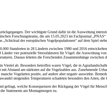
zurückgegangen. Der wichtigste Grund dafür ist die Ausweitung intensiv
opäischen Forschungsteams, die am 15.05.2023 im Fachjournal „PNAS“ e
as „Schicksal der europäischen Vogelpopulationen“ auf dem Spiel stehe
an 20.000 Standorten in 28 Ländern zwischen 1980 und 2016 entwickel
 28 Länder vier potenzielle Stressfaktoren für Vögel: die Ausweitung 
raturen. Daraus leiteten die Forschenden Zusammenhänge zwischen der
 Viertel ab. Besonders betroffen waren Vögel, die in Agrarlandschaft
t mit Abstand am stärksten auf die Vogelzahlen aus. Zunehmende Urban
f manche Vogelarten positiv, auf andere aber negativ auswirkte. Bemer
mawandel steigenden Temperaturen schadeten besonders den Arten, die
d gefragt, welche Konsequenzen der Rückgang der Vögel für Menschen
 die Statements am Montagmorgen zu.