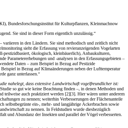
 (JKI), Bundesforschungsinstitut für Kulturpflanzen, Kleinmachnow
end. Sie sind in dieser Form eigentlich unzulässig.“
variieren in den Ländern. Sie sind methodisch und zeitlich nicht
elmonitoring sieht die Erfassung von revieranzeigenden Vogelarten
pestizidbasiert, ökologisch, kleinbäuerlich), Anbaukulturen,
de Parametererhebungen und -analysen in den Erfassungsgebieten –
rwendete Daten – zum Beispiel in Bezug auf Pestizide
 Beispiel in Bezug auf Klimaänderungen neben der Lufttemperatur
rde ganz unterlassen.“
die nahelegt, dass extensive Landwirtschaft vogelfreundlicher ist:
 Studie so gut wie keine Beachtung finden –, in denen Methoden und
 teilweise auch praktiziert werden
[
2
]
[
3
]
. Hier wären unter anderem
tschaftungen zu nennen; weiterhin Verbesserungen der Flächenanteile
ch selbstbegrünte ein-, mehr- und langjährige Ackerbrachen sowie
Landwirtschaft zu nennen. In Feldstudien wurde diesbezüglich
elfalt und Abundanz der Insekten und parallel der Vögel verbesserten.