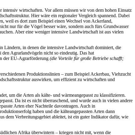
r intensiv wirtschaften. Vor allem müssen wir von dem hohen Einsatz
schaftsstruktur. Hier wäre ein regionaler Vergleich spannend. Dabei
en, weil es dort zum Beispiel einen Wechsel von Ackerland,
icht nur für die Vögel besser wäre, sondern auch fürs Grundwasser
auchen. Aber eine weniger intensive Landwirtschaft ist aus vielen
in Ländern, in denen die intensive Landwirtschaft dominiert, die
i den Agrarlandvögeln nicht so eindeutig. Das hat
egen der EU-Agrarförderung
(die Vorteile für große Betriebe schafft;
t verschiedenen Produktionslinien – zum Beispiel Ackerbau, Viehzucht
ndschaftsstruktur auswirken, um effizient zu wirtschaften und
et, um die Arten als kälte- und wärmeangepasst zu klassifizieren.
passt. Da ist es nicht überraschend, und wurde auch in vielen andere
passte Arten eher Nachteile davontragen. Auch in
roduktionserfolg haben und die kälteangepassten Arten dann
s dem Verbreitungsgebiet ableitet, ist ein guter Indikator dafür, wie
dlichen Afrika überwintern – kriegen nicht mit, wenn die