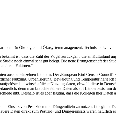
 Department für Ökologie und Ökosystemmanagement, Technische Unive
 bekannt ist, dass die Zahl der Vögel zurückgeht, die an Kulturland an
ie Studie noch einmal sehr gut belegt. Die neue Errungenschaft der Stud
d anderen Faktoren.“
aten aus den einzelnen Ländern. Der ,European Bird Census Council‘ ko
tlicher Nutzung, Urbanisierung, Bewaldung und Temperatur halte ich für
aufgelöste landwirtschaftliche Nutzungsdaten, obwohl diese in Deuts
 bedauerlich, denn man bräuchte feinere Daten als auf Länderbasis, u
schiede gibt. Deshalb ist es aber legitim, dass die Kollegen hier Daten
 den Einsatz von Pestiziden und Düngemitteln zu nutzen, ist legitim. De
ere Daten direkt zum Pestizid- und Düngereinsatz wären natürlich erfr