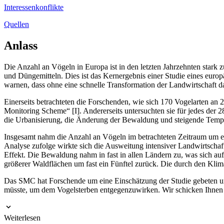
Interessenkonflikte
Quellen
Anlass
Die Anzahl an Vögeln in Europa ist in den letzten Jahrzehnten stark 
und Düngemitteln. Dies ist das Kernergebnis einer Studie eines eur
warnen, dass ohne eine schnelle Transformation der Landwirtschaft d
Einerseits betrachteten die Forschenden, wie sich 170 Vogelarten 
Monitoring Scheme“
[
I
]
. Andererseits untersuchten sie für jedes der
die Urbanisierung, die Änderung der Bewaldung und steigende Tempe
Insgesamt nahm die Anzahl an Vögeln im betrachteten Zeitraum um ein
Analyse zufolge wirkte sich die Ausweitung intensiver Landwirtschaf
Effekt. Die Bewaldung nahm in fast in allen Ländern zu, was sich au
größerer Waldflächen um fast ein Fünftel zurück. Die durch den Kli
Das SMC hat Forschende um eine Einschätzung der Studie gebeten un
müsste, um dem Vogelsterben entgegenzuwirken. Wir schicken Ihnen
Weiterlesen