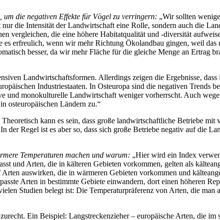
, um die negativen Effekte für Vögel zu verringern:
„Wir sollten wenige
ur die Intensität der Landwirtschaft eine Rolle, sondern auch die Land
 vergleichen, die eine höhere Habitatqualität und -diversität aufweis
es erfreulich, wenn wir mehr Richtung Ökolandbau gingen, weil das n
omatisch besser, da wir mehr Fläche für die gleiche Menge an Ertrag br
tensiven Landwirtschaftsformen. Allerdings zeigen die Ergebnisse, dass 
opäischen Industriestaaten. In Osteuropa sind die negativen Trends be
ensive und monokulturelle Landwirtschaft weniger vorherrscht. Auch w
 in osteuropäischen Ländern zu.“
. Theoretisch kann es sein, dass große landwirtschaftliche Betriebe mi
n der Regel ist es aber so, dass sich große Betriebe negativ auf die La
wärmere Temperaturen machen und warum:
„Hier wird ein Index verwend
t und Arten, die in kälteren Gebieten vorkommen, gelten als kälteange
uf Arten auswirken, die in wärmeren Gebieten vorkommen und kälteange
asste Arten in bestimmte Gebiete einwandern, dort einen höheren Rep
ielen Studien belegt ist: Die Temperaturpräferenz von Arten, die man au
ht. Ein Beispiel: Langstreckenzieher – europäische Arten, die im sü