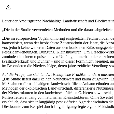
Leiter der Arbeitsgruppe Nachhaltige Landwirtschaft und Biodiversitä
„Die in der Studie verwendeten Methoden und die daraus abgeleiteten
„Die im europäischen Vogelmonitoring eingesetzten Feldmethoden der 
harmonisiert, wenn der beobachtete Zeitausschnitt der Jahre, die An
vor, jedoch keine weiteren Daten aus den konkreten Erfassungsgebiet
Pestizidanwendungen, Düngung, Kleinstrukturen. Um Ursache-Wirkun
zumindest in einem repräsentativen Umfang – innerhalb der einzelnen 
(Pestizidverkauf) und Dünger – sind in dieser Form nicht geeignet
im Besonderen die Niederschläge, deren jahreszeitliche Verteilung 
Auf die Frage, wie sich landwirtschaftliche Praktiken ändern müssten,
„Die Studie liefert dazu keinen Neuheitswert und kaum Zugewinn. Es
Maßnahmen für nachhaltigere landwirtschaftliche Anbaumethoden aus
Methoden der ökologischen Landwirtschaft, differenzierte Nutzungsex
der Kleinstrukturen in den landwirtschaftlichen Gebieten sowie schl
Pufferstreifen entlang von naturnahen Kleinstrukturen. Ohne Zweifel 
ersichtlich, dass sich in langjährig pestizidfreien Agrarlandschaften 
Dies konnte zum Beispiel durch langjährig angelegte eigene Feldstud