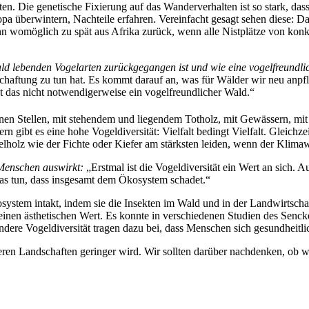
n. Die genetische Fixierung auf das Wanderverhalten ist so stark, da
a überwintern, Nachteile erfahren. Vereinfacht gesagt sehen diese: Da
omöglich zu spät aus Afrika zurück, wenn alle Nistplätze von konkurr
ld lebenden Vogelarten zurückgegangen ist und wie eine vogelfreundlic
rtschaftung zu tun hat. Es kommt darauf an, was für Wälder wir neu an
st das nicht notwendigerweise ein vogelfreundlicher Wald.“
enen Stellen, mit stehendem und liegendem Totholz, mit Gewässern, mit 
rn gibt es eine hohe Vogeldiversität: Vielfalt bedingt Vielfalt. Gleich
holz wie der Fichte oder Kiefer am stärksten leiden, wenn der Klimaw
 Menschen auswirkt:
„Erstmal ist die Vogeldiversität ein Wert an sich.
as tun, dass insgesamt dem Ökosystem schadet.“
osystem intakt, indem sie die Insekten im Wald und in der Landwirtscha
inen ästhetischen Wert. Es konnte in verschiedenen Studien des Senck
ondere Vogeldiversität tragen dazu bei, dass Menschen sich gesundheitl
unseren Landschaften geringer wird. Wir sollten darüber nachdenken, ob w