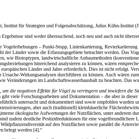
t, Institut für Strategien und Folgenabschätzung, Julius Kühn-Institut
 Ergebnisse sind weder überraschend, noch neu und auch nicht überzeug
Vogelerhebungen – Punkt-Stopp, Linienkartierung, Revierkartierung – 
zahl der Länder sowie die Erfassungsgebiete betrachtet werden. Das Vog
en, wie Biotoptypen, landwirtschaftliche Anbaumethoden (konventionell-
gsbeziehungen hinreichend analysieren zu können, wären entsprechen
europäischen Länder und Jahre erforderlich. Dies ist nicht erfolgt. Ve
, um Ursache-Wirkungsanalysen durchführen zu können. Auch wären zum
sowie Veränderungen im Landschaftswasserhaushalt zu beachten. Das wu
 um die negativen Effekte für Vögel zu verringern und inwiefern die Stu
 gibt viele Forschungsarbeiten und Dokumentation – die aber in dieser
führlich untersucht und dokumentiert sind sowie empfohlen wurden und
tensivierungen, aber auch (traditionell) kleinbäuerliche Flächenbewir
aginterne ökologische Aufwertungen der Nutzflächen, unter anderem dur
sind zudem deutliche Pestizidreduktionen für eine vogelfreundlichere 
die Wildpflanzendiversität auf den Nutzflächen sowie parallel die Artenvi
ien belegt werden
[
4
]
.“