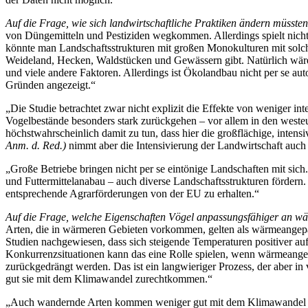
Auf die Frage, wie sich landwirtschaftliche Praktiken ändern müssten
von Düngemitteln und Pestiziden wegkommen. Allerdings spielt nicht n
könnte man Landschaftsstrukturen mit großen Monokulturen mit solchen
Weideland, Hecken, Waldstücken und Gewässern gibt. Natürlich wäre 
und viele andere Faktoren. Allerdings ist Ökolandbau nicht per se aut
Gründen angezeigt.“
„Die Studie betrachtet zwar nicht explizit die Effekte von weniger in
Vogelbestände besonders stark zurückgehen – vor allem in den westeur
höchstwahrscheinlich damit zu tun, dass hier die großflächige, int
Anm. d. Red.)
nimmt aber die Intensivierung der Landwirtschaft auch
„Große Betriebe bringen nicht per se eintönige Landschaften mit sich
und Futtermittelanabau – auch diverse Landschaftsstrukturen fördern. I
entsprechende Agrarförderungen von der EU zu erhalten.“
Auf die Frage, welche Eigenschaften Vögel anpassungsfähiger an 
Arten, die in wärmeren Gebieten vorkommen, gelten als wärmeangepass
Studien nachgewiesen, dass sich steigende Temperaturen positiver a
Konkurrenzsituationen kann das eine Rolle spielen, wenn wärmeangep
zurückgedrängt werden. Das ist ein langwieriger Prozess, der aber in v
gut sie mit dem Klimawandel zurechtkommen.“
„Auch wandernde Arten kommen weniger gut mit dem Klimawandel zurec