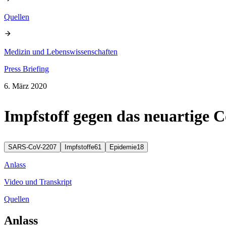
Quellen
Medizin und Lebenswissenschaften
Press Briefing
6. März 2020
Impfstoff gegen das neuartige 
SARS-CoV-2
207
Impfstoffe
61
Epidemie
18
Anlass
Video und Transkript
Quellen
Anlass