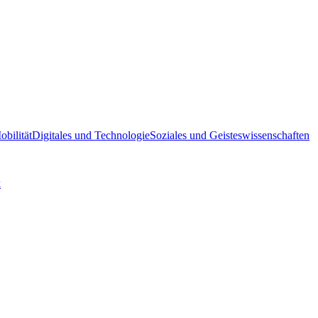
bilität
Digitales und Technologie
Soziales und Geisteswissenschaften
k