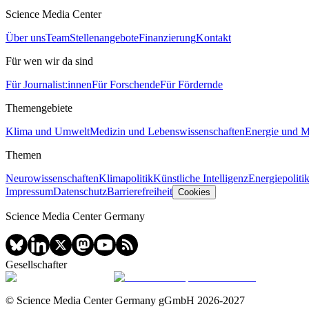
Science Media Center
Über uns
Team
Stellenangebote
Finanzierung
Kontakt
Für wen wir da sind
Für Journalist:innen
Für Forschende
Für Fördernde
Themengebiete
Klima und Umwelt
Medizin und Lebenswissenschaften
Energie und Mo
Themen
Neurowissenschaften
Klimapolitik
Künstliche Intelligenz
Energiepoliti
Impressum
Datenschutz
Barrierefreiheit
Cookies
Science Media Center Germany
Gesellschafter
© Science Media Center Germany gGmbH
2026
-
2027