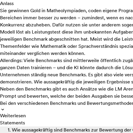
Anlass
Sie gewinnen Gold in Matheolympiaden, coden eigene Progra
Bereichen immer besser zu werden – zumindest, wenn es nach 
Konkurrenz abzuheben. Dafür nutzen sie unter anderem sogen
Modell löst als Leistungstest diese ihm unbekannten Aufgabe
jeweiligen Benchmark abgeschnitten hat. Meist wird die Leist
Themenfelder wie Mathematik oder Sprachverständnis spezialisi
miteinander verglichen werden können.
Allerdings: Viele Benchmarks sind mittlerweile öffentlich zug
ganzen Daten trainieren – und die KI könnte dadurch die Lö
Unternehmen ständig neue Benchmarks. Es gibt also viele ver
demonstrieren. Wie aussagekräftig die jeweiligen Ergebnisse sin
Neben den Benchmarks gibt es auch Ansätze wie die LM Arena
Prompt und bewerten, welche der beiden Ausgaben sie besse
Bei den verschiedenen Benchmarks und Bewertungsmethoden d
Weiterlesen
Statements
1. Wie aussagekräftig sind Benchmarks zur Bewertung de