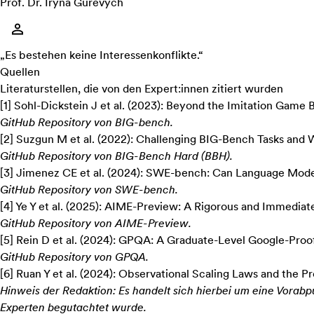
Prof. Dr. Iryna Gurevych
„Es bestehen keine Interessenkonflikte.“
Quellen
Literaturstellen, die von den Expert:innen zitiert wurden
[
1
]
Sohl-Dickstein J et al. (2023):
Beyond the Imitation Game 
GitHub Repository von BIG-bench.
[
2
]
Suzgun M et al. (2022):
Challenging BIG-Bench Tasks and 
GitHub Repository von BIG-Bench Hard (BBH).
[
3
]
Jimenez CE et al. (2024):
SWE-bench: Can Language Models
GitHub Repository von SWE-bench.
[
4
]
Ye Y et al. (2025): AIME-Preview:
A Rigorous and Immediat
GitHub Repository von AIME-Preview.
[
5
]
Rein D et al. (2024):
GPQA: A Graduate-Level Google-Pro
GitHub Repository von GPQA.
[
6
]
Ruan Y et al. (2024):
Observational Scaling Laws and the P
Hinweis der Redaktion: Es handelt sich hierbei um eine Vora
Experten begutachtet wurde.