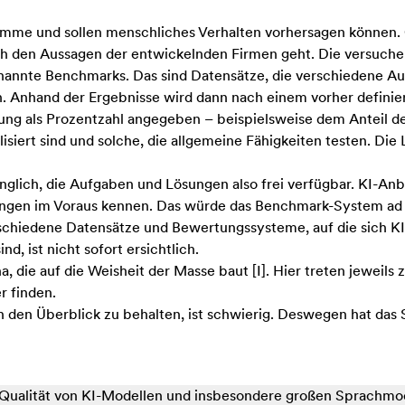
mme und sollen menschliches Verhalten vorhersagen können.
den Aussagen der entwickelnden Firmen geht. Die versuchen of
annte Benchmarks. Das sind Datensätze, die verschiedene Au
n. Anhand der Ergebnisse wird dann nach einem vorher definie
ung als Prozentzahl angegeben – beispielsweise dem Anteil de
ert sind und solche, die allgemeine Fähigkeiten testen. Die L
änglich, die Aufgaben und Lösungen also frei verfügbar. KI-An
sungen im Voraus kennen. Das würde das Benchmark-System ad
schiedene Datensätze und Bewertungssysteme, auf die sich KI
d, ist nicht sofort ersichtlich.
, die auf die Weisheit der Masse baut
[
I
]
. Hier treten jeweils
r finden.
en Überblick zu behalten, ist schwierig. Deswegen hat das
r Qualität von KI-Modellen und insbesondere großen Sprachm