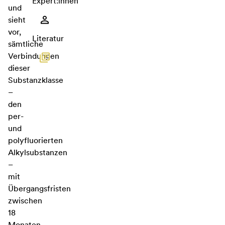
Expert:innen
und
sieht
vor,
Literatur
sämtliche
Verbindungen
dieser
Substanzklasse
–
den
per-
und
polyfluorierten
Alkylsubstanzen
–
mit
Übergangsfristen
zwischen
18
Monaten