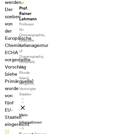
werden.
Prof.
Der
Rainer
soeben
Lohmann
von
Professor
für
der
Ozenaographie,
Europäische
Graduate
Chemikalienagentur
School
of
ECHA
Oceanography,
vorgestellte
University
Vorschlag
of
Rhode
(siehe
Island,
Primärquelle)
Kingston,
wurde
Vereinigte
Staaten
von
fünf
EU-
Mehr
Staaten
Informationen
eingereicht
[
I
]