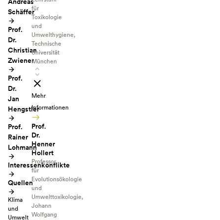
Andreas
für
Schäffer
Toxikologie
und
Prof.
Umwelthygiene,
Dr.
Technische
Christian
Universität
Zwiener
München
Prof.
Dr.
Mehr
Jan
Informationen
Hengstler
Prof.
Prof.
Dr.
Rainer
Henner
Lohmann
Hollert
Professor
Interessenkonflikte
für
Evolutionsökologie
Quellen
und
Umwelttoxikologie,
Klima
Johann
und
Wolfgang
Umwelt