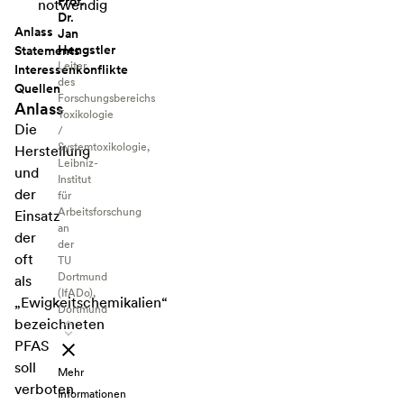
Prof.
notwendig
Dr.
Anlass
Jan
Hengstler
Statements
Leiter
Interessenkonflikte
des
Quellen
Forschungsbereichs
Anlass
Toxikologie
Die
/
Systemtoxikologie,
Herstellung
Leibniz-
und
Institut
der
für
Arbeitsforschung
Einsatz
an
der
der
oft
TU
Dortmund
als
(IfADo),
„Ewigkeitschemikalien“
Dortmund
bezeichneten
PFAS
soll
Mehr
verboten
Informationen