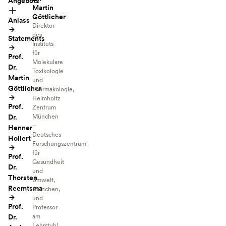
Angebots
Martin
Göttlicher
Anlass
Direktor
des
Statements
Instituts
für
Prof.
Molekulare
Dr.
Toxikologie
Martin
und
Göttlicher
Pharmakologie,
Helmholtz
Prof.
Zentrum
Dr.
München
–
Henner
Deutsches
Hollert
Forschungszentrum
für
Prof.
Gesundheit
Dr.
und
Thorsten
Umwelt,
Reemtsma
München,
und
Prof.
Professor
Dr.
am
Lehrstuhl