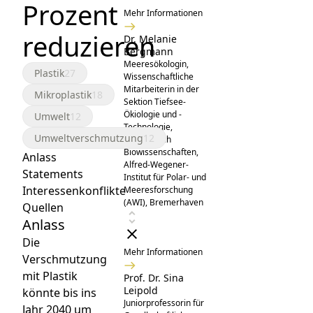
Prozent
Mehr Informationen
reduzieren
Dr. Melanie
Bergmann
Meeresökologin,
Plastik
27
Wissenschaftliche
Mitarbeiterin in der
Mikroplastik
18
Sektion Tiefsee-
Ökiologie und -
Umwelt
12
Technologie,
Umweltverschmutzung
12
Fachbereich
Biowissenschaften,
Anlass
Alfred-Wegener-
Statements
Institut für Polar- und
Interessenkonflikte
Meeresforschung
(AWI), Bremerhaven
Quellen
Anlass
Die
Mehr Informationen
Verschmutzung
mit Plastik
Prof. Dr. Sina
Leipold
könnte bis ins
Juniorprofessorin für
Jahr 2040 um