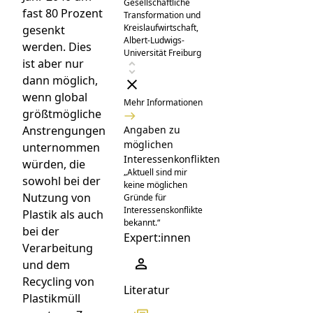
Gesellschaftliche
fast 80 Prozent
Transformation und
Kreislaufwirtschaft,
gesenkt
Albert-Ludwigs-
werden. Dies
Universität Freiburg
ist aber nur
dann möglich,
wenn global
Mehr Informationen
größtmögliche
Anstrengungen
Angaben zu
möglichen
unternommen
Interessenkonflikten
würden, die
„Aktuell sind mir
sowohl bei der
keine möglichen
Nutzung von
Gründe für
Interessenskonflikte
Plastik als auch
bekannt.“
bei der
Expert:innen
Verarbeitung
und dem
Recycling von
Literatur
Plastikmüll