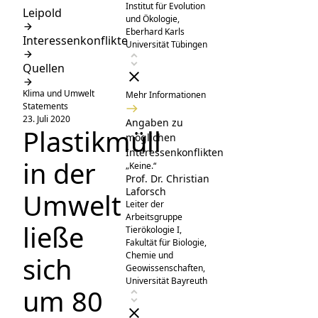
Institut für Evolution
Leipold
und Ökologie,
Eberhard Karls
Interessenkonflikte
Universität Tübingen
Quellen
Klima und Umwelt
Mehr Informationen
Statements
23. Juli 2020
Angaben zu
Plastikmüll
möglichen
Interessenkonflikten
in der
„Keine.“
Prof. Dr. Christian
Laforsch
Umwelt
Leiter der
Arbeitsgruppe
ließe
Tierökologie I,
Fakultät für Biologie,
Chemie und
sich
Geowissenschaften,
Universität Bayreuth
um 80