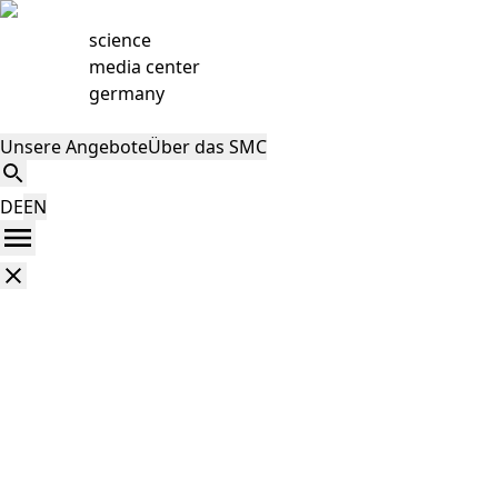
science
media center
germany
Unsere Angebote
Über das SMC
DE
EN