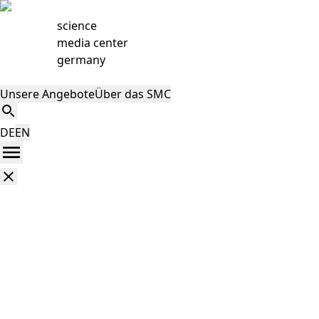
science
media center
germany
Unsere Angebote
Über das SMC
DE
EN